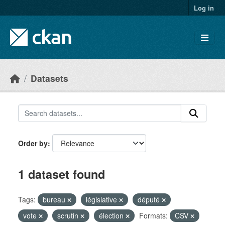
Skip to main content
Log in
Datasets
Order by
1 dataset found
Tags:
bureau
législative
député
vote
scrutin
élection
Formats:
CSV