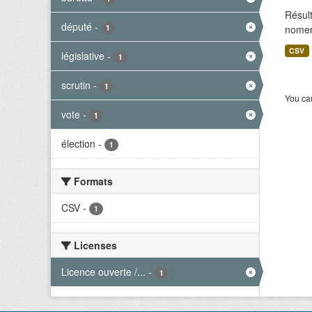
Résult
député
-
1
nomenc
CSV
législative
-
1
scrutin
-
1
You can
vote
-
1
élection
-
1
Formats
CSV
-
1
Licenses
Licence ouverte /...
-
1