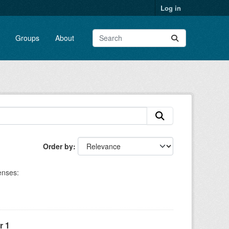
Log in
Groups
About
Order by
enses:
r 1