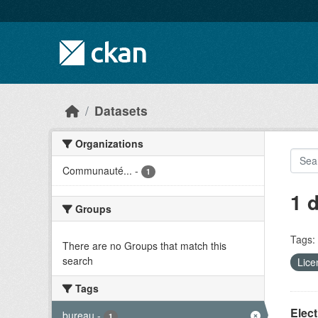
Skip to main content
Datasets
Organizations
Communauté...
-
1
1 
Groups
Tags:
There are no Groups that match this
search
Lice
Tags
Elect
bureau
-
1