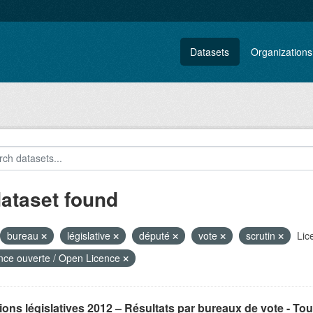
Datasets
Organizations
dataset found
bureau
législative
député
vote
scrutin
Lic
nce ouverte / Open Licence
ions législatives 2012 – Résultats par bureaux de vote - Tou