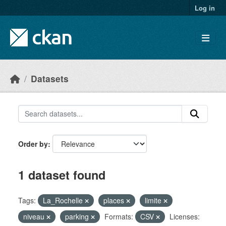
Skip to main content
Log in
Datasets
Order by
1 dataset found
Tags:
La_Rochelle
places
limite
niveau
parking
Formats:
CSV
Licenses: