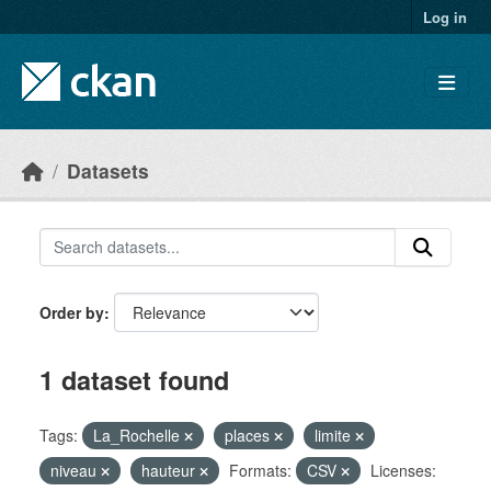
Skip to main content
Log in
Datasets
Order by
1 dataset found
Tags:
La_Rochelle
places
limite
niveau
hauteur
Formats:
CSV
Licenses: