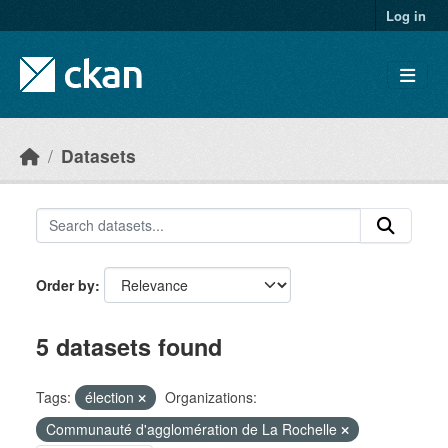
Skip to main content
Log in
Datasets
Order by
5 datasets found
Tags:
élection
Organizations:
Communauté d'agglomération de La Rochelle