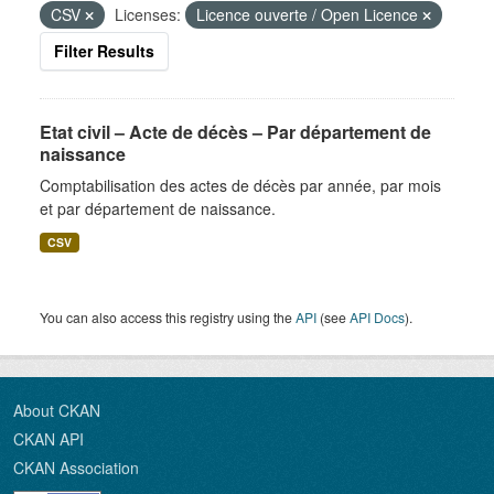
CSV
Licenses:
Licence ouverte / Open Licence
Filter Results
Etat civil – Acte de décès – Par département de
naissance
Comptabilisation des actes de décès par année, par mois
et par département de naissance.
CSV
You can also access this registry using the
API
(see
API Docs
).
About CKAN
CKAN API
CKAN Association